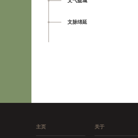
文气盈城
文脉绵延
主页
关于